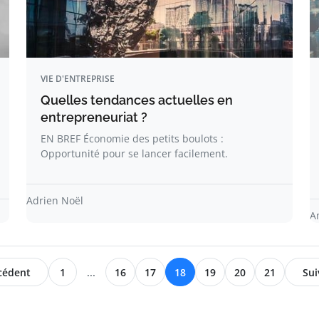
VIE D'ENTREPRISE
Quelles tendances actuelles en
entrepreneuriat ?
EN BREF Économie des petits boulots :
Opportunité pour se lancer facilement.
Adrien Noël
A
cédent
1
...
16
17
18
19
20
21
Sui