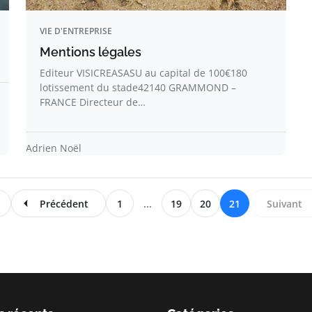
VIE D'ENTREPRISE
Mentions légales
Editeur VISICREASASU au capital de 100€180
lotissement du stade42140 GRAMMOND –
FRANCE Directeur de…
Adrien Noël
Précédent
1
...
19
20
21
Suivant