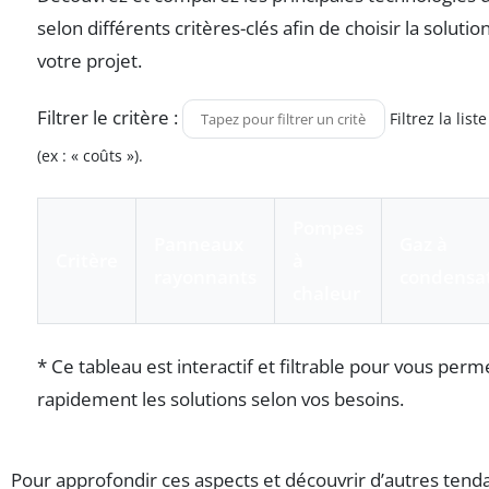
selon différents critères-clés afin de choisir la solutio
votre projet.
Filtrer le critère :
Filtrez la lis
(ex : « coûts »).
Pompes
Panneaux
Gaz à
Critère
à
rayonnants
condensa
chaleur
* Ce tableau est interactif et filtrable pour vous pe
rapidement les solutions selon vos besoins.
Pour approfondir ces aspects et découvrir d’autres tend