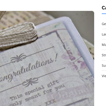
C
Ge
La
Ma
St
Su
Vi