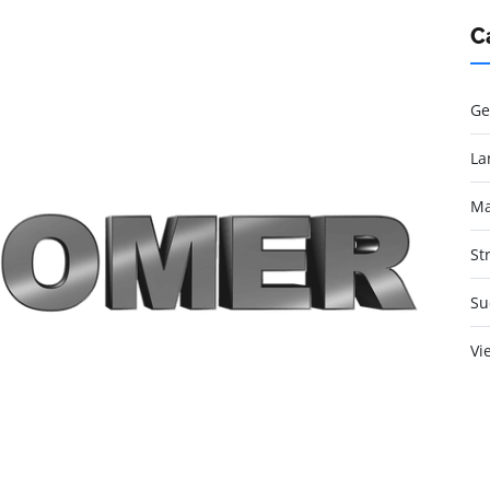
C
Ge
La
Ma
St
Su
Vi