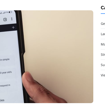
C
Ge
La
Ma
St
Su
Vi