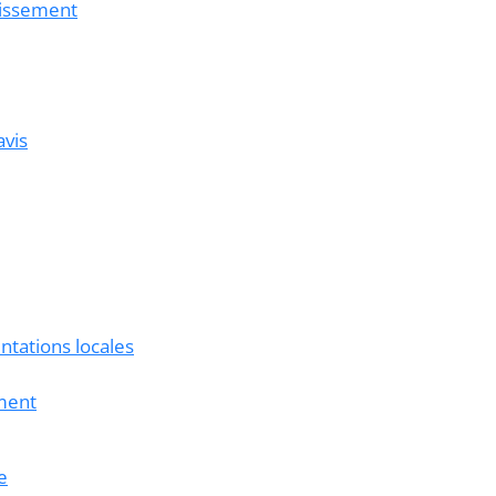
tissement
avis
ntations locales
ement
e