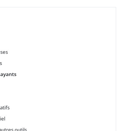
ises
s
 payants
tifs
iel
autres outils