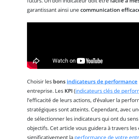
futurs. Un bon indicateur doit être
facile à me
garantissant ainsi une
communication efficac
Choisir les
bons
indicateurs de performance
entreprise. Les
KPI
(
indicateurs clés de perfo
l’efficacité de leurs actions, d’évaluer la perf
stratégiques sont atteints. Cependant, avec une
de sélectionner les indicateurs qui ont du sens 
objectifs. Cet article vous guidera à travers le
significativement la
performance de votre ent