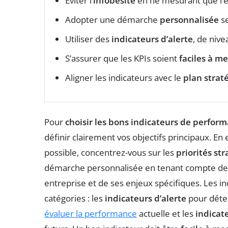
Éviter l’
infobésité
en ne mesurant que l’e
Adopter une démarche
personnalisée
se
Utiliser des
indicateurs d’alerte
, de nive
S’assurer que les KPIs soient
faciles à m
Aligner les indicateurs avec le
plan strat
Pour
choisir les bons indicateurs de perfor
définir clairement vos objectifs principaux. En 
possible, concentrez-vous sur les
priorités st
démarche personnalisée en tenant compte de
entreprise et de ses enjeux spécifiques. Les i
catégories : les
indicateurs d’alerte
pour détec
évaluer la performance
actuelle et les
indicat