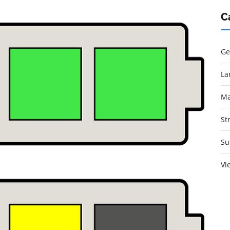
C
Ge
La
Ma
St
Su
Vi