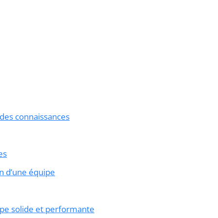
 des connaissances
es
on d’une équipe
ipe solide et performante