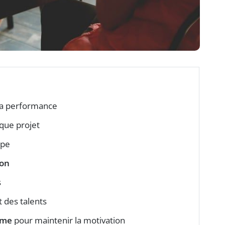
la performance
que projet
ipe
ion
s
 des talents
rme
pour maintenir la motivation