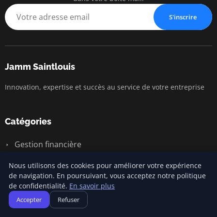
S'inscrire
Jamm Saintlouis
Innovation, expertise et succès au service de votre entreprise
Catégories
Gestion financière
Lancement d'entreprise
Nous utilisons des cookies pour améliorer votre expérience
de navigation. En poursuivant, vous acceptez notre politique
Marketing entrepreneurial
de confidentialité.
En savoir plus
Stratégies d'affaires
Accepter
Refuser
Succès entrepreneurial