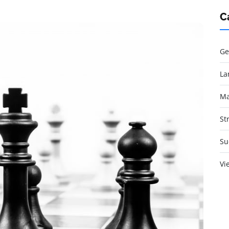
C
Ge
La
Ma
St
Su
Vi