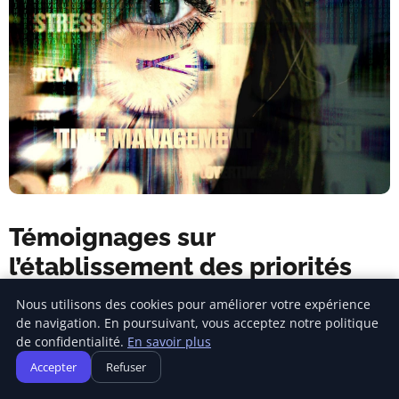
Témoignages sur
l’établissement des priorités
pour un développement
Nous utilisons des cookies pour améliorer votre expérience
personnel réussi
de navigation. En poursuivant, vous acceptez notre politique
de confidentialité.
En savoir plus
Accepter
Refuser
J’ai souvent été perdu dans la multitude de tâches et