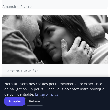
Amandine Riviere
GESTION FINANCIÈRE
« Je fais une promesse, Laurent la concrétise
Nous utilisons des cookies pour améliorer votre expérience
» : les secrets pour réussir votre recrutement
de navigation. En poursuivant, vous acceptez notre politique
avec certitude
de confidentialité.
En savoir plus
EN BREF Importance d’un profil solides dans le processus
Accepter
Refuser
de recrutement.