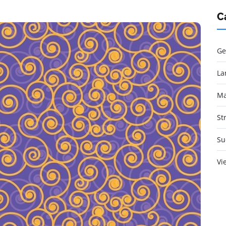
C
Ge
La
Ma
St
Su
Vi