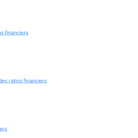
os financiers
des ratios financiers
iers