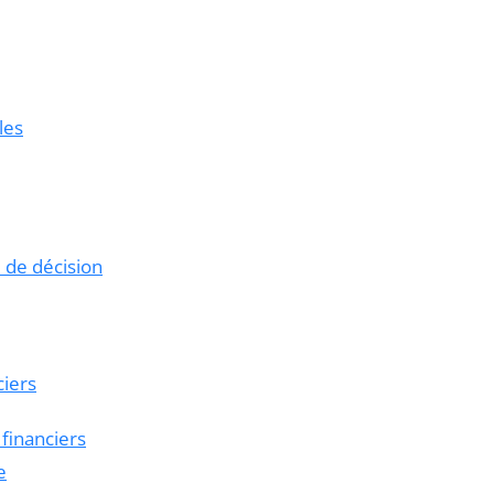
les
e de décision
ciers
 financiers
e