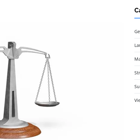
C
Ge
La
Ma
St
Su
Vi