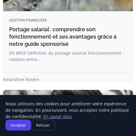
GESTION FINANCIÈRE
Portage salarial : comprendre son
fonctionnement et ses avantages grâce à
notre guide sponsorisé
EN BREF Définition du portage salarial Fonctionnement :
relation entre…
Amandine Riviere
Nous utilisons des cookies pour améliorer votre expérience
de navigation. En poursuivant, vous acceptez notre politique
de confidentialité.
En savoir plus
Accepter
Refuser