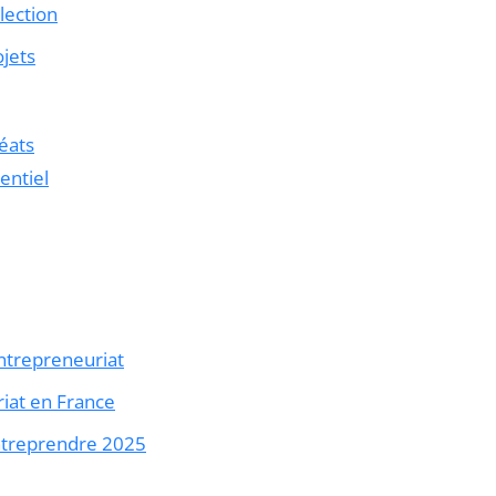
lection
jets
réats
entiel
ntrepreneuriat
riat en France
ntreprendre 2025