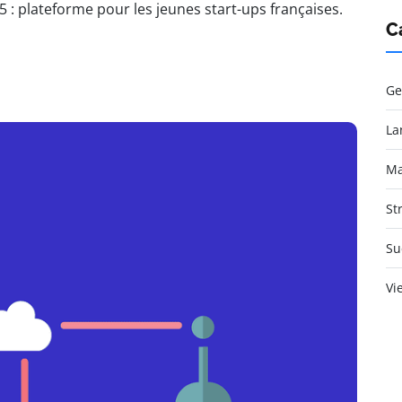
: plateforme pour les jeunes start-ups françaises.
C
Ge
La
Ma
St
Su
Vi