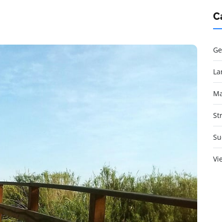
C
Ge
La
Ma
St
Su
Vi