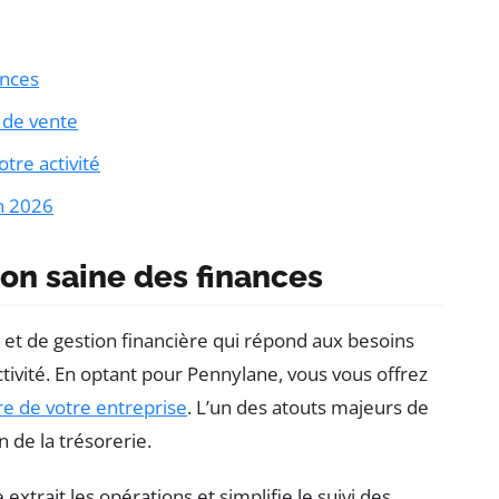
ances
 de vente
tre activité
n 2026
on saine des finances
et de gestion financière qui répond aux besoins
ivité. En optant pour Pennylane, vous vous offrez
re de votre entreprise
. L’un des atouts majeurs de
n de la trésorerie.
xtrait les opérations et simplifie le suivi des