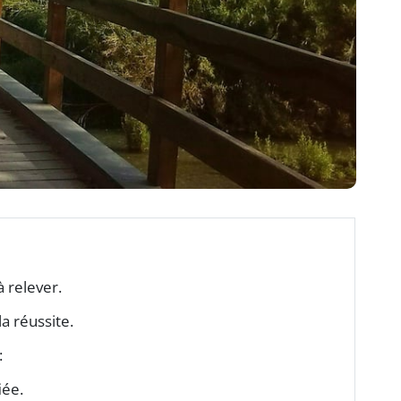
à relever.
a réussite.
:
iée.