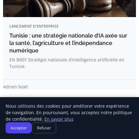
LANCEMENT D'ENTREPRISE
Tunisie : une stratégie nationale d’IA axée sur
la santé, l’agriculture et l’indépendance
numérique
EN BREF Stratégie nationale d’intelligence artificielle en
Tunisie.
Adrien Noël
Nous utilisons des cookies pour améliorer votre expérience
de navigation. En poursuivant, vous acceptez notre politique
de confidentialité.
En savoir plus
Accepter
Refuser