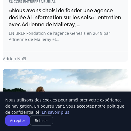
SUCCÈS ENTREPRENEURIAL
«Nous avons choisi de fonder une agence
dédiée à l’information sur les sols» : entretien
avec Adrienne de Malleray, …
EN BREF Fondation de l’agence Genesis en 2019 par
Adrienne de Malleray et…
Adrien Noël
Nous utilisons des cookies pour améliorer votre expérience
de navigation. En poursuivant, vous acceptez notre politique
de confidentialité.
En savoir plus
Accepter
Refuser