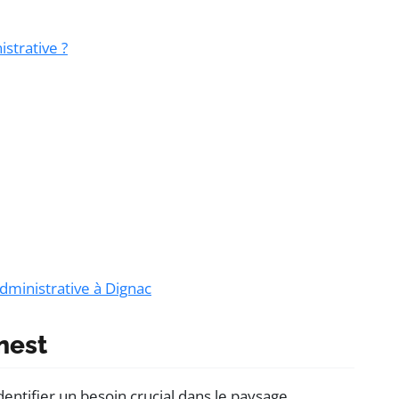
strative ?
dministrative à Dignac
nest
dentifier un besoin crucial dans le paysage