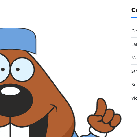
C
Ge
La
Ma
St
Su
Vi