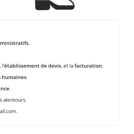
ministratifs
.
, l’
établissement de devis
, et la
facturation
.
s humaines
.
ance
.
s alentours.
il.com
.