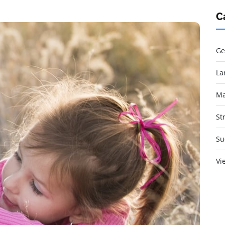
C
Ge
La
Ma
St
Su
Vi