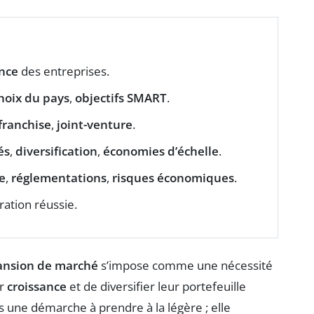
ance
des entreprises.
hoix du pays
,
objectifs SMART
.
franchise
,
joint-venture
.
és
,
diversification
,
économies d’échelle
.
e
,
réglementations
,
risques économiques
.
ration réussie.
ansion de marché
s’impose comme une nécessité
ur
croissance
et de diversifier leur portefeuille
s une démarche à prendre à la légère ; elle