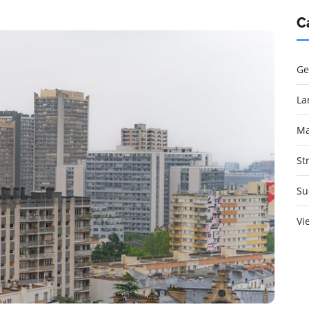
C
Ge
La
Ma
St
Su
Vi