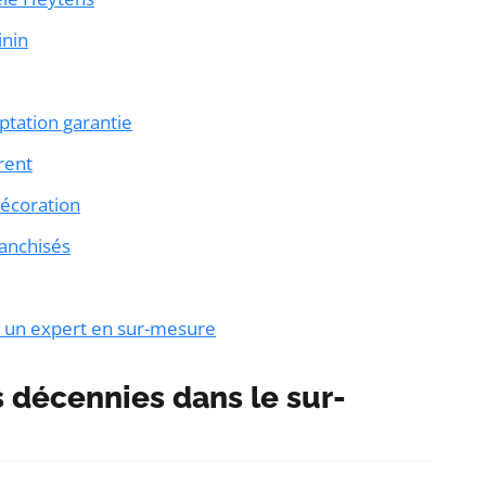
inin
tation garantie
rent
décoration
ranchisés
c un expert en sur-mesure
 décennies dans le sur-