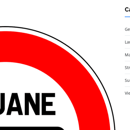
C
Ge
La
Ma
St
Su
Vi