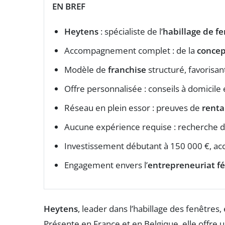
EN BREF
Heytens
: spécialiste de l’
habillage de f
Accompagnement complet : de la
concep
Modèle de
franchise
structuré, favorisan
Offre personnalisée : conseils à domicile
Réseau en plein essor : preuves de
renta
Aucune expérience requise : recherche de 
Investissement débutant à 150 000 €, ac
Engagement envers l’
entrepreneuriat f
Heytens
, leader dans l’habillage des fenêtres
Présente en France et en Belgique, elle offr