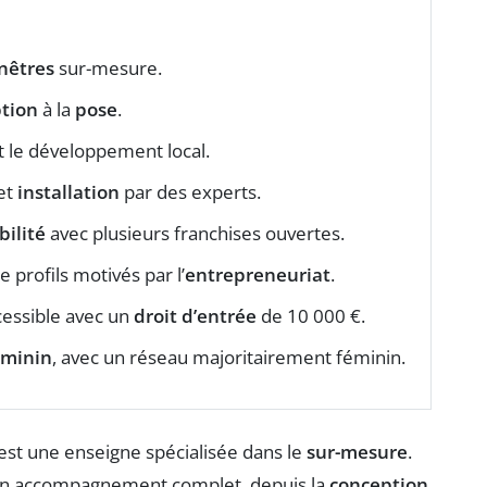
enêtres
sur-mesure.
tion
à la
pose
.
t le développement local.
 et
installation
par des experts.
bilité
avec plusieurs franchises ouvertes.
profils motivés par l’
entrepreneuriat
.
cessible avec un
droit d’entrée
de 10 000 €.
éminin
, avec un réseau majoritairement féminin.
, est une enseigne spécialisée dans le
sur-mesure
.
e un accompagnement complet, depuis la
conception