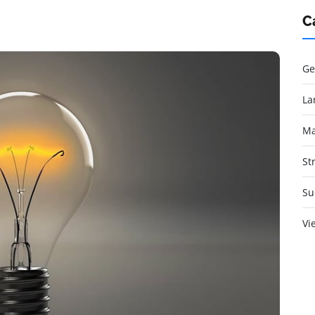
C
Ge
La
Ma
St
Su
Vi