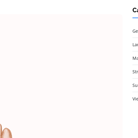
C
Ge
La
Ma
St
Su
Vi