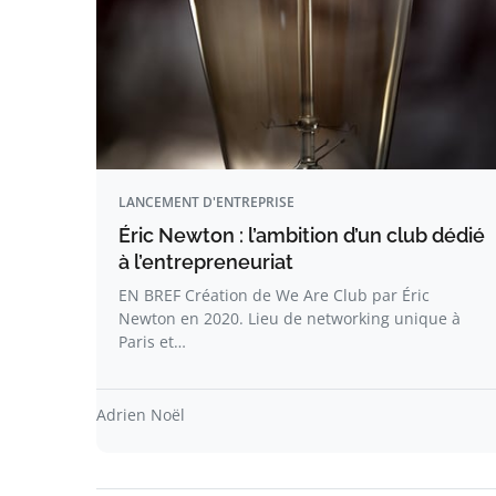
LANCEMENT D'ENTREPRISE
Éric Newton : l’ambition d’un club dédié
à l’entrepreneuriat
EN BREF Création de We Are Club par Éric
Newton en 2020. Lieu de networking unique à
Paris et…
Adrien Noël