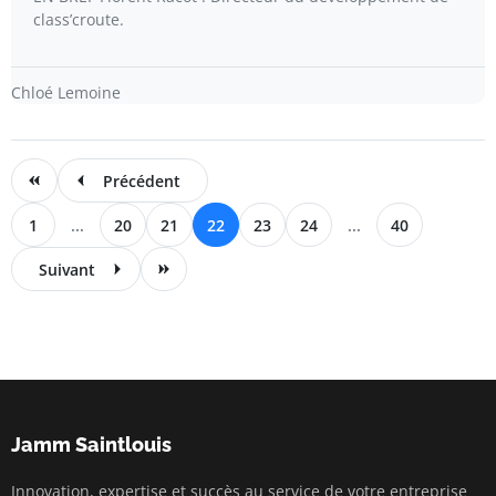
class’croute.
Chloé Lemoine
Précédent
1
...
20
21
22
23
24
...
40
Suivant
Jamm Saintlouis
Innovation, expertise et succès au service de votre entreprise