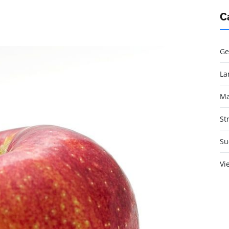
C
Ge
La
Ma
St
Su
Vi