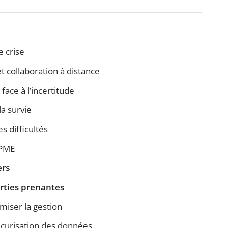
e crise
 et collaboration à distance
face à l’incertitude
la survie
s difficultés
 PME
ers
rties prenantes
miser la gestion
écurisation des données