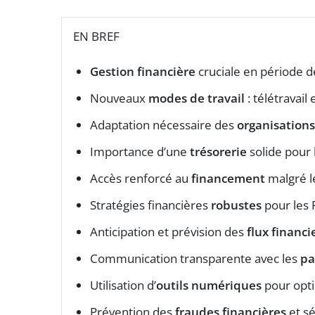
EN BREF
Gestion financière
cruciale en période d
Nouveaux
modes de travail
: télétravail
Adaptation nécessaire des
organisations
Importance d’une
trésorerie
solide pour 
Accès renforcé au
financement
malgré le
Stratégies financières
robustes
pour les
Anticipation et prévision des
flux financi
Communication transparente avec les
pa
Utilisation d’
outils numériques
pour opti
Prévention des
fraudes financières
et s