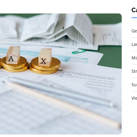
C
Ge
La
Ma
St
Su
Vi