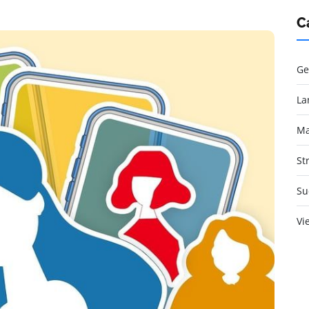
C
Ge
La
Ma
St
Su
Vi