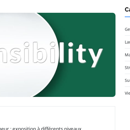
C
Ge
La
Ma
St
Su
Vi
eur : exposition à différents niveaux.