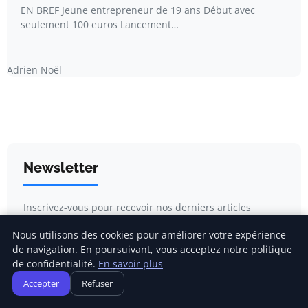
EN BREF Jeune entrepreneur de 19 ans Début avec
seulement 100 euros Lancement…
Adrien Noël
Newsletter
Inscrivez-vous pour recevoir nos derniers articles
directement dans votre boîte mail.
Nous utilisons des cookies pour améliorer votre expérience
de navigation. En poursuivant, vous acceptez notre politique
de confidentialité.
En savoir plus
Accepter
Refuser
S'inscrire