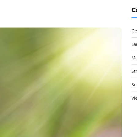
C
Ge
La
Ma
St
Su
Vi