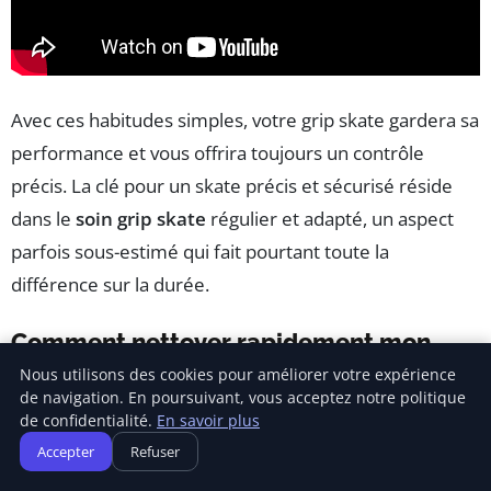
Avec ces habitudes simples, votre grip skate gardera sa
performance et vous offrira toujours un contrôle
précis. La clé pour un skate précis et sécurisé réside
dans le
soin grip skate
régulier et adapté, un aspect
parfois sous-estimé qui fait pourtant toute la
différence sur la durée.
Comment nettoyer rapidement mon
grip de skate après une session ?
Nous utilisons des cookies pour améliorer votre expérience
de navigation. En poursuivant, vous acceptez notre politique
Utilisez une gomme spéciale grip pour enlever
de confidentialité.
En savoir plus
rapidement la poussière et les petites saletés sans
Accepter
Refuser
abîmer la surface.