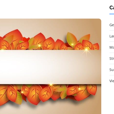
C
Ge
La
Ma
St
Su
Vi