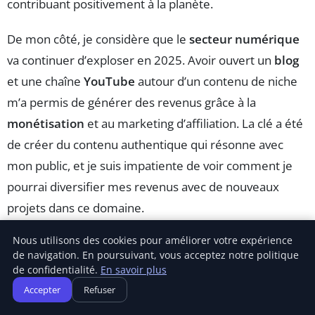
contribuant positivement à la planète.
De mon côté, je considère que le
secteur numérique
va continuer d’exploser en 2025. Avoir ouvert un
blog
et une chaîne
YouTube
autour d’un contenu de niche
m’a permis de générer des revenus grâce à la
monétisation
et au marketing d’affiliation. La clé a été
de créer du contenu authentique qui résonne avec
mon public, et je suis impatiente de voir comment je
pourrai diversifier mes revenus avec de nouveaux
projets dans ce domaine.
Nous utilisons des cookies pour améliorer votre expérience
Je me suis tournée vers le marché des
produits
de navigation. En poursuivant, vous acceptez notre politique
artisanaux
et faits maison. J’ai commencé à vendre
de confidentialité.
En savoir plus
des savons artisanaux et des bougies parfumées. Ce
Accepter
Refuser
modèle d’
entreprise à domicile
a non seulement