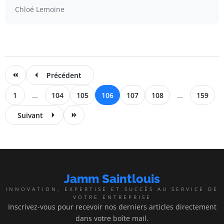
Chloé Lemoine
Précédent
1
...
104
105
106
107
108
...
159
Suivant
Jamm Saintlouis
INNOVATION, EXPERTISE ET SUCCÈS AU SERVICE DE
VOTRE ENTREPRISE
Inscrivez-vous pour recevoir nos derniers articles directement
dans votre boîte mail.