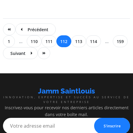
Précédent
1
...
110
111
112
113
114
...
159
Suivant
Jamm Saintlouis
INNOVATION, EXPERTISE ET SUCCÈS AU SERVICE DE
VOTRE ENTREPRISE
Inscrivez-vous pour recevoir nos derniers articles directement
dans votre boîte mail.
S'inscrire