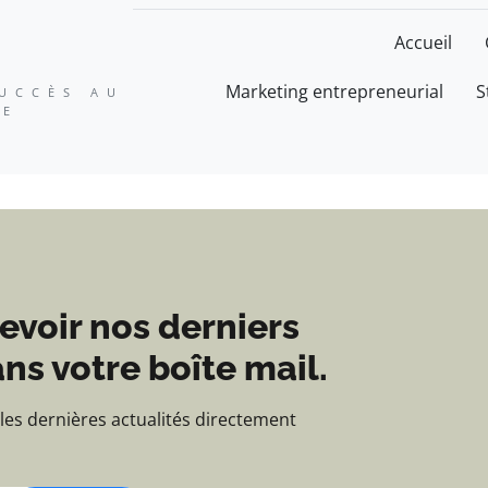
ation, expertise et suc
Accueil
Marketing entrepreneurial
S
SUCCÈS AU
SE
evoir nos derniers
ns votre boîte mail.
 les dernières actualités directement