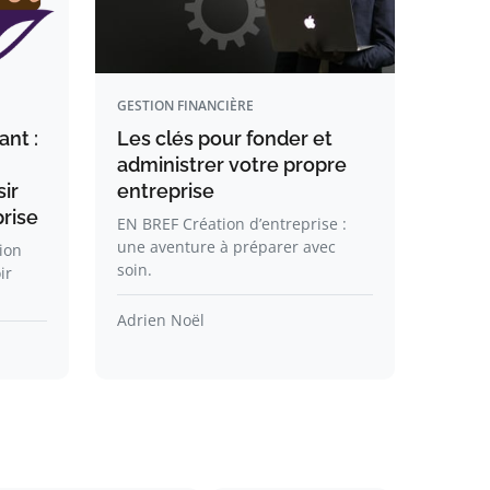
GESTION FINANCIÈRE
ant :
Les clés pour fonder et
administrer votre propre
sir
entreprise
prise
EN BREF Création d’entreprise :
une aventure à préparer avec
ion
soin.
ir
Adrien Noël