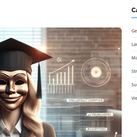
C
Ge
La
Ma
St
Su
Vi