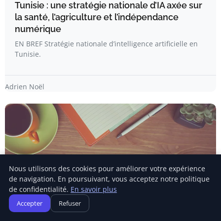
Tunisie : une stratégie nationale d’IA axée sur
la santé, l’agriculture et l’indépendance
numérique
EN BREF Stratégie nationale d’intelligence artificielle en
Tunisie.
Adrien Noël
Nous utilisons des cookies pour améliorer votre expérience
de navigation. En poursuivant, vous acceptez notre politique
de confidentialité.
En savoir plus
Accepter
Refuser
LANCEMENT D'ENTREPRISE