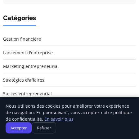
Catégories
Gestion financière
Lancement d'entreprise
Marketing entrepreneurial
Stratégies d'affaires
Succès entrepreneurial
Nous utilisons des cookies pour améliorer votre expérience
Vie d'entreprise
de navigation. En poursuivant, vous acceptez notre politique
de confidentialité.
En savoir plus
Accepter
Refuser