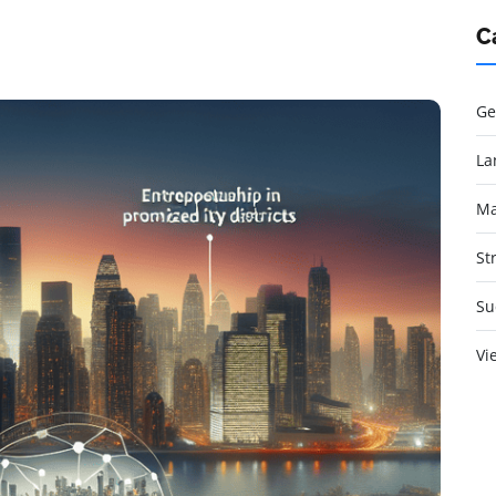
C
Ge
La
Ma
St
Su
Vi