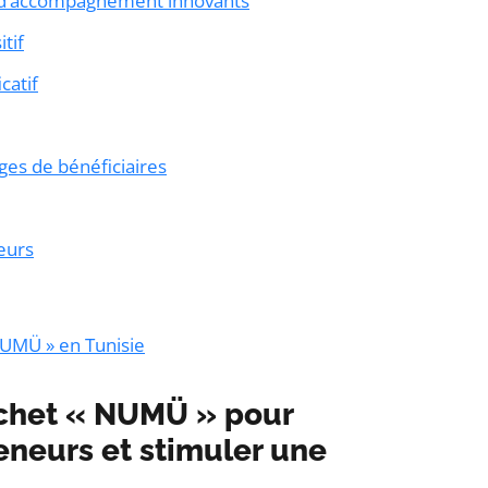
 d’accompagnement innovants
itif
catif
ges de bénéficiaires
eurs
NUMÜ » en Tunisie
ichet « NUMÜ » pour
neurs et stimuler une