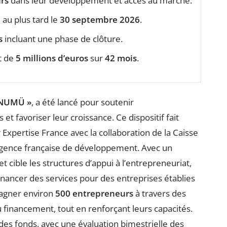
rs
dans leur développement et accès au marché.
au plus tard le
30 septembre 2026
.
s
incluant une phase de clôture.
t de
5 millions d’euros
sur
42 mois
.
 NUMÜ »
, a été lancé pour soutenir
 favoriser leur croissance. Ce dispositif fait
 Expertise France avec la collaboration de la Caisse
’Agence française de développement. Avec un
het cible les structures d’appui à l’entrepreneuriat,
financer des services pour des entreprises établies
pagner environ
500 entrepreneurs
à travers des
 financement, tout en renforçant leurs capacités.
des fonds, avec une évaluation bimestrielle des