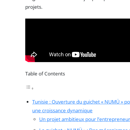
projets.
Table of Contents
Tunisie : Ouverture du guichet « NUMÜ » p
une croissance dynamique
Un projet ambitieux pour l’entrepreneuri