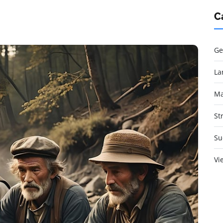
C
Ge
La
Ma
St
Su
Vi