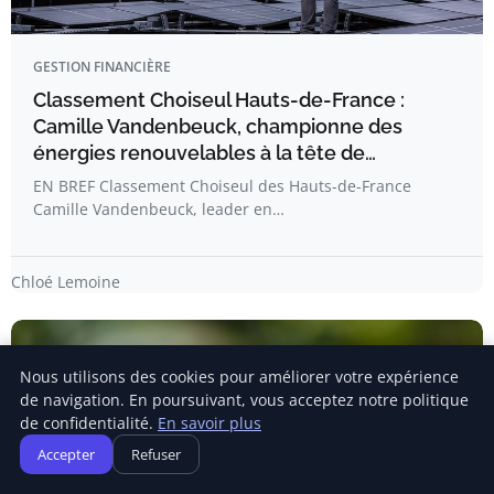
GESTION FINANCIÈRE
Classement Choiseul Hauts-de-France :
Camille Vandenbeuck, championne des
énergies renouvelables à la tête de…
EN BREF Classement Choiseul des Hauts-de-France
Camille Vandenbeuck, leader en…
Chloé Lemoine
Nous utilisons des cookies pour améliorer votre expérience
de navigation. En poursuivant, vous acceptez notre politique
de confidentialité.
En savoir plus
Accepter
Refuser