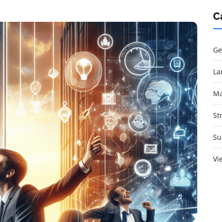
C
Ge
La
Ma
St
Su
Vi