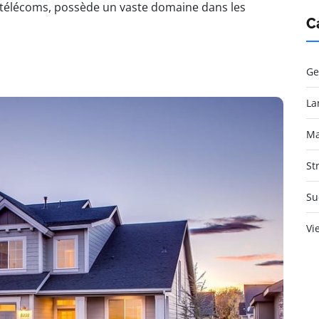
s télécoms, possède un vaste domaine dans les
C
Ge
La
Ma
St
Su
Vi