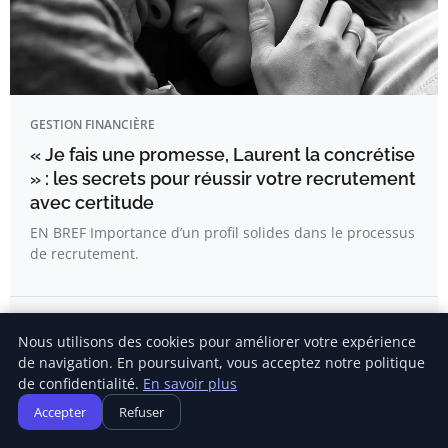
GESTION FINANCIÈRE
« Je fais une promesse, Laurent la concrétise
» : les secrets pour réussir votre recrutement
avec certitude
EN BREF Importance d’un profil solides dans le processus
de recrutement.
Amandine Riviere
Nous utilisons des cookies pour améliorer votre expérience
de navigation. En poursuivant, vous acceptez notre politique
de confidentialité.
En savoir plus
Accepter
Refuser