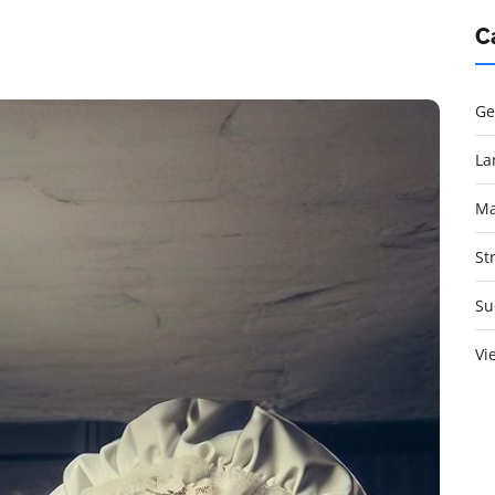
C
Ge
La
Ma
St
Su
Vi